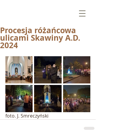
Procesja różańcowa
ulicami Skawiny A.D.
2024
PARAFIA MIŁOSIERDZIA
BOŻEGO
w SKAWINIE
foto. J. Smreczyński 