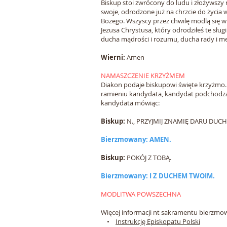
Biskup stoi zwrócony do ludu i złożywszy
swoje, odrodzone już na chrzcie do życia
Bożego. Wszyscy przez chwilę modlą się 
Jezusa Chrystusa, który odrodziłeś te sług
ducha mądrości i rozumu, ducha rady i mę
Wierni:
Amen
NAMASZCZENIE KRZYŻMEM
Diakon podaje biskupowi święte krzyżmo
ramieniu kandydata, kandydat podchodząc d
kandydata mówiąc:
Biskup:
N., PRZYJMIJ ZNAMIĘ DARU DUC
Bierzmowany: AMEN.
Biskup:
POKÓJ Z TOBĄ.
Bierzmowany: I Z DUCHEM TWOIM.
MODLITWA POWSZECHNA
Więcej informacji nt sakramentu bierzmo
•
Instrukcję Episkopatu Polski