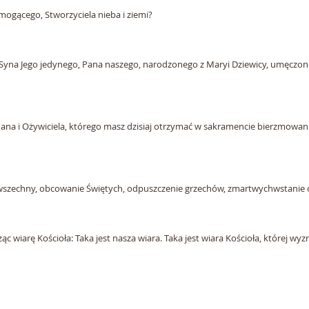
ogącego, Stworzyciela nieba i ziemi?
 Syna Jego jedynego, Pana naszego, narodzonego z Maryi Dziewicy, umęczon
ana i Ożywiciela, którego masz dzisiaj otrzymać w sakramencie bierzmowani
wszechny, obcowanie Świętych, odpuszczenie grzechów, zmartwychwstanie cia
ąc wiarę Kościoła: Taka jest nasza wiara. Taka jest wiara Kościoła, której wy