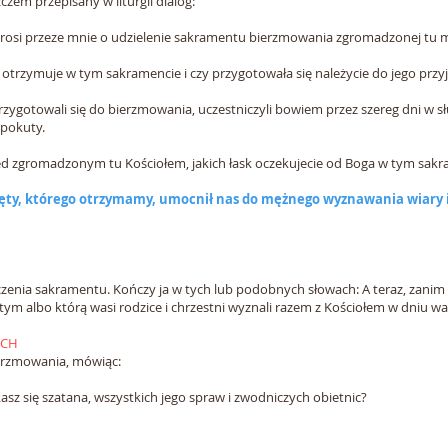
zem przepisany w liturgii dialog:
 prosi przeze mnie o udzielenie sakramentu bierzmowania zgromadzonej tu m
ar otrzymuje w tym sakramencie i czy przygotowała się należycie do jego przyj
zygotowali się do bierzmowania, uczestniczyli bowiem przez szereg dni w s
 pokuty.
ed zgromadzonym tu Kościołem, jakich łask oczekujecie od Boga w tym sak
ty, którego otrzymamy, umocnił nas do mężnego wyznawania wiary i 
czenia sakramentu. Kończy ja w tych lub podobnych słowach: A teraz, zani
ętym albo którą wasi rodzice i chrzestni wyznali razem z Kościołem w dniu w
YCH
erzmowania, mówiąc:
sz się szatana, wszystkich jego spraw i zwodniczych obietnic?