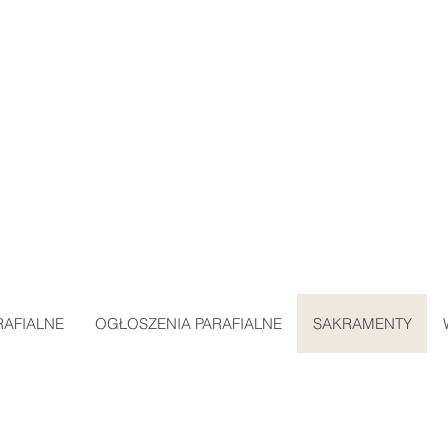
ARAFIA MIŁOSIERDZIA BOŻEGO
w SKAWINIE
RAFIALNE
OGŁOSZENIA PARAFIALNE
SAKRAMENTY