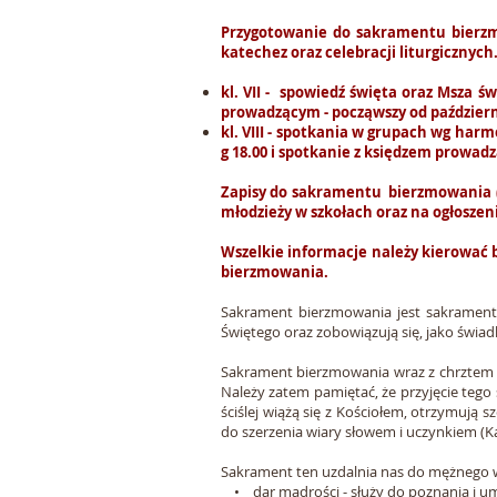
Przygotowanie do sakramentu bierzmo
katechez oraz celebracji liturgicznych
kl. VII - spowiedź święta oraz Msza św
prowadzącym -
począwszy od paździer
kl. VIII - spotkania w grupach wg ha
g 18.00 i spotkanie z księdzem prowa
Zapisy do sakramentu bierzmowania (d
młodzieży w szkołach oraz na ogłoszen
Wszelkie informacje należy kierować 
bierzmowania.
Sakrament bierzmowania jest sakramentem
Świętego oraz zobowiązują się, jako świad
Sakrament bierzmowania wraz z chrztem 
Należy zatem pamiętać, że przyjęcie tego 
ściślej wiążą się z Kościołem, otrzymują
do szerzenia wiary słowem i uczynkiem (Ka
Sakrament ten uzdalnia nas do mężnego wy
• dar mądrości - służy do poznania i umi