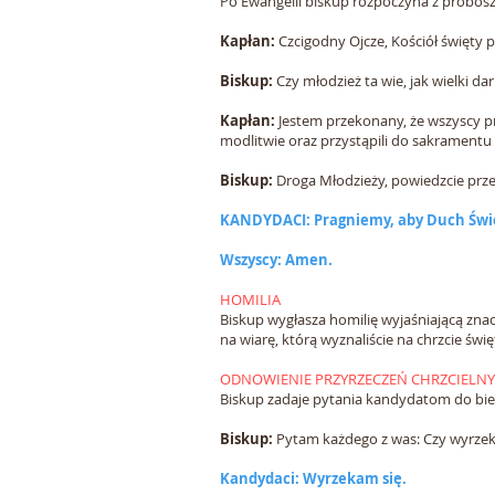
Po Ewangelii biskup rozpoczyna z proboszc
Kapłan:
Czcigodny Ojcze, Kościół święty
Biskup:
Czy młodzież ta wie, jak wielki d
Kapłan:
Jestem przekonany, że wszyscy pr
modlitwie oraz przystąpili do sakramentu
Biskup:
Droga Młodzieży, powiedzcie prz
KANDYDACI: Pragniemy, aby Duch Świę
Wszyscy: Amen.
HOMILIA
Biskup wygłasza homilię wyjaśniającą zna
na wiarę, którą wyznaliście na chrzcie świ
ODNOWIENIE PRZYRZECZEŃ CHRZCIELN
Biskup zadaje pytania kandydatom do bi
Biskup:
Pytam każdego z was: Czy wyrzeka
Kandydaci: Wyrzekam się.