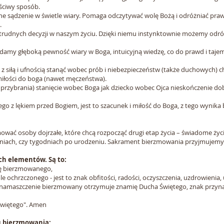
ściwy sposób.
 sądzenie w świetle wiary. Pomaga odczytywać wolę Bożą i odróżniać pra
.
nych decyzji w naszym życiu. Dzięki niemu instynktownie możemy odróżni
amy głęboką pewność wiary w Boga, intuicyjną wiedzę, co do prawd i tajem
siłą i ufnością stanąć wobec prób i niebezpieczeństw (także duchowych) chr
iłości do boga (nawet męczeństwa).
ybrania) stanięcie wobec Boga jak dziecko wobec Ojca nieskończenie dobre
go z lękiem przed Bogiem, jest to szacunek i miłość do Boga, z tego wynika
ać osoby dojrzałe, które chcą rozpocząć drugi etap życia – świadome życi
dniach, czy tygodniach po urodzeniu. Sakrament bierzmowania przyjmujemy
ch elementów. Są to:
wę bierzmowanego,
hrzczonego - jest to znak obfitości, radości, oczyszczenia, uzdrowienia, u
amaszczenie bierzmowany otrzymuje znamię Ducha Świętego, znak przynale
Świętego". Amen
 bierzmowania: