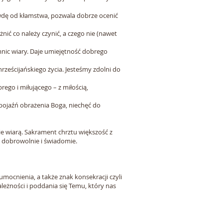
wdę od kłamstwa, pozwala dobrze ocenić
ć co należy czynić, a czego nie (nawet
nic wiary. Daje umiejętność dobrego
ześcijańskiego życia. Jesteśmy zdolni do
go i miłującego – z miłością,
 bojaźń obrażenia Boga, niechęć do
e wiarą. Sakrament chrztu większość z
 dobrowolnie i świadomie.
mocnienia, a także znak konsekracji czyli
żności i poddania się Temu, który nas