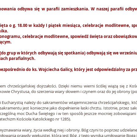
wania odbywa się w parafii zamieszkania. W naszej parafii odbywa 
.
ięta o g. 18.00 w każdy I
piątek
miesiąca, celebracje modlitewne, spo
nika.
rmonogramu, celebracje modlitewne, spowiedź
święta
oraz obowiązkow
dzącym.
o grup w których odbywają się spotkania) odbywają się we wrześniu
iach parafialnych.
bezpośrednio do ks. Wojciecha Galicy, który jest odpowiedzialny za 
 chrześcijańskiej dojrzałości. Dzięki niemu wierni ściślej wiążą się z K
kowie Chrystusa, do szerzenia wiary słowem i czynem oraz do jej obrony (por
i Eucharystią należy do sakramentów wtajemniczenia chrześcijańskiego, k
sakramentu jest konieczne jako dopełnienie łaski chrztu. Istotnie, przez s
 szczególną moc Ducha Świętego i w ten sposób jeszcze mocniej zobowiązani
techizm Kościoła Katolickiego nr 1285).
znawania wiary, życia według niej i obrony. Bóg czyni to poprzez udzielane
łowania prawdy wiekuistej, którą jest Bóg, z tego wynika umiłowanie Boga i