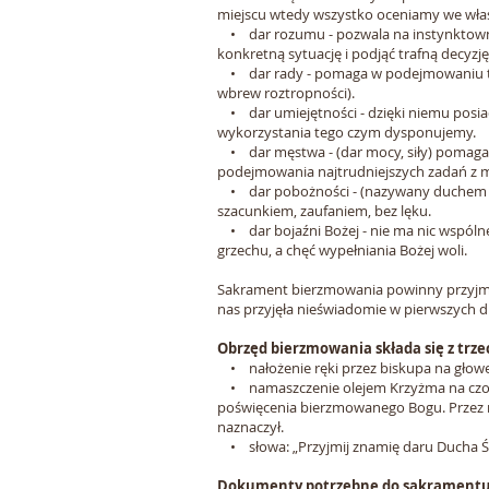
miejscu wtedy wszystko oceniamy we wła
• dar rozumu - pozwala na instynktowne
konkretną sytuację i podjąć trafną decyzję
• dar rady - pomaga w podejmowaniu trud
wbrew roztropności).
• dar umiejętności - dzięki niemu posiad
wykorzystania tego czym dysponujemy.
• dar męstwa - (dar mocy, siły) pomaga z 
podejmowania najtrudniejszych zadań z m
• dar pobożności - (nazywany duchem prz
szacunkiem, zaufaniem, bez lęku.
• dar bojaźni Bożej - nie ma nic wspólne
grzechu, a chęć wypełniania Bożej woli.
Sakrament bierzmowania powinny przyjmow
nas przyjęła nieświadomie w pierwszych 
Obrzęd bierzmowania składa się z trze
• nałożenie ręki przez biskupa na gło
• namaszczenie olejem Krzyżma na czole oc
poświęcenia bierzmowanego Bogu. Przez n
naznaczył.
• słowa: „Przyjmij znamię daru Ducha 
Dokumenty potrzebne do sakramentu