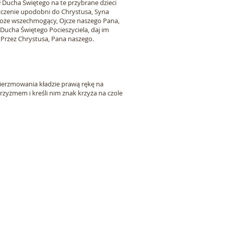
 Ducha Świętego na te przybrane dzieci
szczenie upodobni do Chrystusa, Syna
 Boże wszechmogący, Ojcze naszego Pana,
h Ducha Świętego Pocieszyciela, daj im
 Przez Chrystusa, Pana naszego.
ierzmowania kładzie prawą rękę na
rzyżmem i kreśli nim znak krzyża na czole