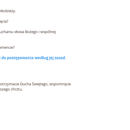
łodzieży.
ęcia?
łuchaniu słowa Bożego i wspólnej
ramencie?
do postępowania według jej zasad.
m otrzymacie Ducha Świętego, wspomnijcie
aszego chrztu.