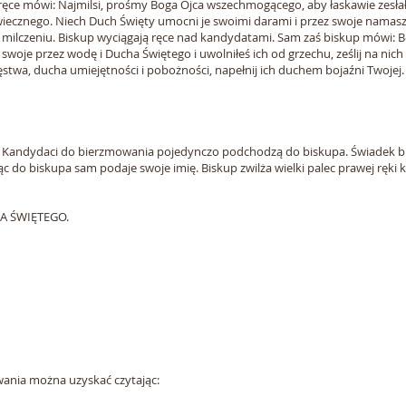
 ręce mówi: Najmilsi, prośmy Boga Ojca wszechmogącego, aby łaskawie zesłał
 wiecznego. Niech Duch Święty umocni je swoimi darami i przez swoje nama
w milczeniu. Biskup wyciągają ręce nad kandydatami. Sam zaś biskup mówi:
i swoje przez wodę i Ducha Świętego i uwolniłeś ich od grzechu, ześlij na nic
stwa, ducha umiejętności i pobożności, napełnij ich duchem bojaźni Twojej.
. Kandydaci do bierzmowania pojedynczo podchodzą do biskupa. Świadek b
o biskupa sam podaje swoje imię. Biskup zwilża wielki palec prawej ręki k
HA ŚWIĘTEGO.
wania można uzyskać czytając: