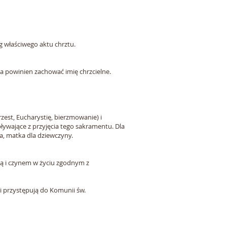
g właściwego aktu chrztu.
 powinien zachować imię chrzcielne.
est, Eucharystię, bierzmowanie) i
ływające z przyjęcia tego sakramentu. Dla
ca, matka dla dziewczyny.
dą i czynem w życiu zgodnym z
przystępują do Komunii św.​