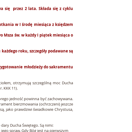
się przez 2 lata. Składa się z cyklu
tkania w I środę miesiąca z księdzem
o Msza św. w
każdy
I
piątek
miesiąca o
 każdego roku, szczegóły podawane są
przygotowanie młodzieży do sakramentu
ościołem, otrzymują szczególną moc Ducha
. KKK 11).
tórego jedność powinna być zachowywana.
akrament bierzmowania (ochrzczeni) jeszcze
 są, jako prawdziwi świadkowie Chrystusa,
 dary Ducha Świętego. Są nimi:
 jego spraw. Gdy Bóg jest na pierwszym