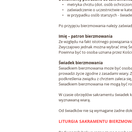
• metryka chrztu (dot. osób ochrzczony
• zaświadczenie o uczestnictwie w katech
• w przypadku osób starszych - świadect
Po przyjęciu bierzmowania należy zaświad
Imię – patron bierzmowania
Ze względu na fakt istotnego powiązania
Zwyczajowo jednak można wybrać imię Św
Powinna być to osoba uznana przez Kośció
Świadek bierzmowania
Świadkiem bierzmowania może być osoba, k
prowadzi życie zgodne z zasadami wiary. 
podkreślenia związku z chrztem zaleca się,
Świadkiem bierzmowania nie mogą być ro
W czasie obrzędów sakramentu świadek kł
wyznawaną wiarą.
Od świadków nie są wymagane żadne dokum
LITURGIA SAKRAMENTU BIERZMOW