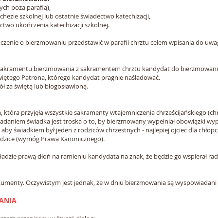
ch poza parafią),
ezie szkolnej lub ostatnie świadectwo katechizacji,
wo ukończenia katechizacji szkolnej.
czenie o bierzmowaniu przedstawić w parafii chrztu celem wpisania do uwa
 sakramentu bierzmowania z sakramentem chrztu kandydat do bierzmowania
iętego Patrona, którego kandydat pragnie naśladować.
ł za świętą lub błogosławioną.
tóra przyjęła wszystkie sakramenty wtajemniczenia chrześcijańskiego (chrz
Zadaniem świadka jest troska o to, by bierzmowany wypełniał obowiązki wyp
 aby świadkiem był jeden z rodziców chrzestnych - najlepiej ojciec dla chłop
dzice (wymóg Prawa Kanonicznego).
adzie prawą dłoń na ramieniu kandydata na znak, że będzie go wspierał ra
enty. Oczywistym jest jednak, że w dniu bierzmowania są wyspowiadani i 
ANIA