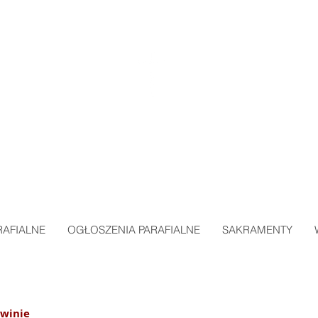
ARAFIA MIŁOSIERDZIA BOŻEGO
w SKAWINIE
RAFIALNE
OGŁOSZENIA PARAFIALNE
SAKRAMENTY
awinie