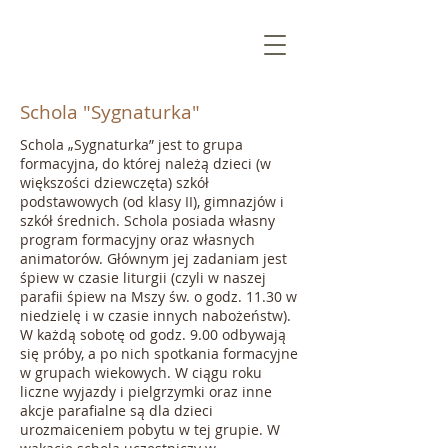
Schola "Sygnaturka"
Schola „Sygnaturka” jest to grupa
formacyjna, do której należą dzieci (w
większości dziewczęta) szkół
podstawowych (od klasy II), gimnazjów i
PARAFIA MIŁOSIERDZIA
szkół średnich. Schola posiada własny
BOŻEGO
program formacyjny oraz własnych
animatorów. Głównym jej zadaniam jest
w SKAWINIE
śpiew w czasie liturgii (czyli w naszej
parafii śpiew na Mszy św. o godz. 11.30 w
niedzielę i w czasie innych nabożeństw).
W każdą sobotę od godz. 9.00 odbywają
się próby, a po nich spotkania formacyjne
w grupach wiekowych. W ciągu roku
liczne wyjazdy i pielgrzymki oraz inne
akcje parafialne są dla dzieci
urozmaiceniem pobytu w tej grupie. W