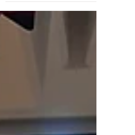
parafialnym Przedszkolu im bł. Stefana...