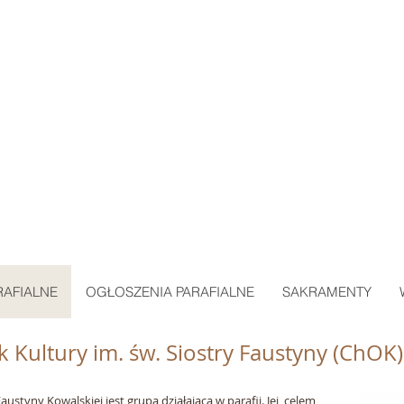
ARAFIA MIŁOSIERDZIA BOŻEGO
w SKAWINIE
RAFIALNE
OGŁOSZENIA PARAFIALNE
SAKRAMENTY
 Kultury im. św. Siostry Faustyny (ChOK)
austyny Kowalskiej jest grupą działającą w parafii. Jej celem