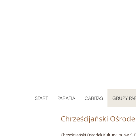
P
START
PARAFIA
CARITAS
GRUPY PA
Chrześcijański Ośrodek
Chrześcijański Ośrodek Kultury im. św. S. F