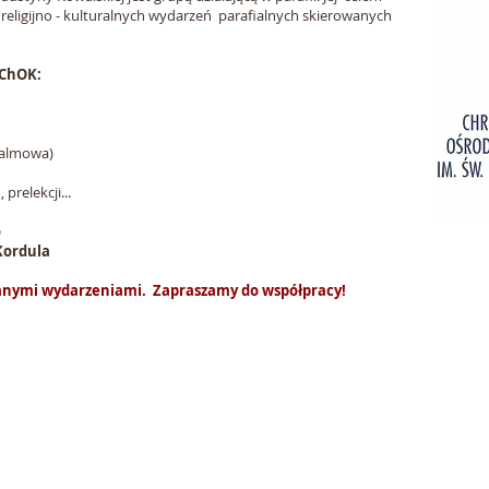
 religijno - kulturalnych wydarzeń parafialnych skierowanych
 ChOK:
palmowa)
prelekcji...
o
 Kordula
anymi wydarzeniami. Zapraszamy do współpracy!