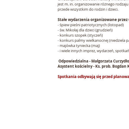
jest m. in. organizowanie różnego rodzaju
przede wszystkim do rodzin i dzieci.
Stałe wydarzenia organizowane przez
- śpiew pieśni patriotycznych (listopad)
- św. Mikołaj dla dzieci (grudzień)
- konkurs szopek (styczeń)
- konkurs palmy wielkanocnej (niedziela 
- majówka tyniecka (maj)
- i wiele innych imprez, wydarzeń, spotkań, 
Odpowiedzialna - Małgorzata Curzydł
Asystent kościelny - Ks. prob. Bogdan
Spotkania odbywają się przed planow