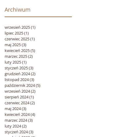
Archiwum
wrzesień 2025
(1)
1 post
lipiec 2025
(1)
1 post
czerwiec 2025
(1)
1 post
maj 2025
(3)
3 posty
kwiecień 2025
(5)
5 postów
marzec 2025
(2)
2 posty
luty 2025
(1)
1 post
styczeń 2025
(3)
3 posty
grudzień 2024
(2)
2 posty
listopad 2024
(3)
3 posty
październik 2024
(5)
5 postów
wrzesień 2024
(2)
2 posty
sierpień 2024
(1)
1 post
czerwiec 2024
(2)
2 posty
maj 2024
(3)
3 posty
kwiecień 2024
(4)
4 posty
marzec 2024
(3)
3 posty
luty 2024
(2)
2 posty
styczeń 2024
(3)
3 posty