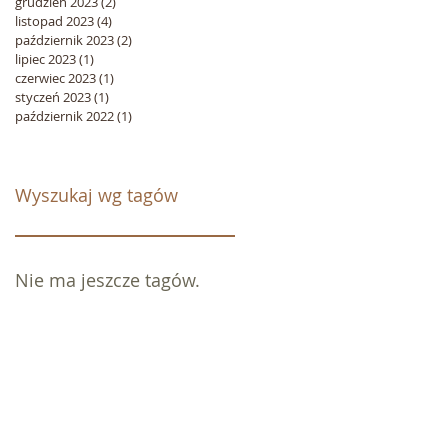
grudzień 2023
(2)
2 posty
listopad 2023
(4)
4 posty
październik 2023
(2)
2 posty
lipiec 2023
(1)
1 post
czerwiec 2023
(1)
1 post
styczeń 2023
(1)
1 post
październik 2022
(1)
1 post
Wyszukaj wg tagów
Nie ma jeszcze tagów.